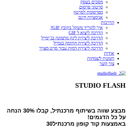
מסכים בעסק
סרטוני פרסום
מפרסומת לסרטון
אנימציות חינם
הדרכות
איך להוריד משקל בקובץ GIF?
הדרכה ליצוא ל GIF
הדרכה ליצירת לינק מתמונה בג’ימייל
הדרכה ליצירת חתימה בגמייל
הדרכה ליצירת דמות עבור סרט מצויר
אודות
הזמנות לשמחות
צור קשר
STUDIO FLASH
מבצע שווה בשיתוף מרכנתיל, קבלו 30% הנחה
על כל הדגמים!
באמצעות קוד קופון
מרכנתיל30